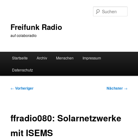
Zum
primären
Such
Inhalt
springen
Freifunk Radio
auf colaboradio
Hauptmenü
Startseite
Archiv
Menschen
Impressum
Datenschutz
Beitragsnavigation
←
Vorheriger
Nächster
→
ffradio080: Solarnetzwerke
mit ISEMS