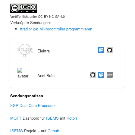
Veröffentlicht unter CC-BY-NC-SA 4.0
Verknüpfte Sendungen:
ffradio124: Mikrocontroller programmieren
Elektra
Andi Bräu
Sendungsnotizen
ESP Dual Core Processor
MQTT
Dashbord für
ISEMS
mit
Kotori
ISEMS
Projekt – auf
Github