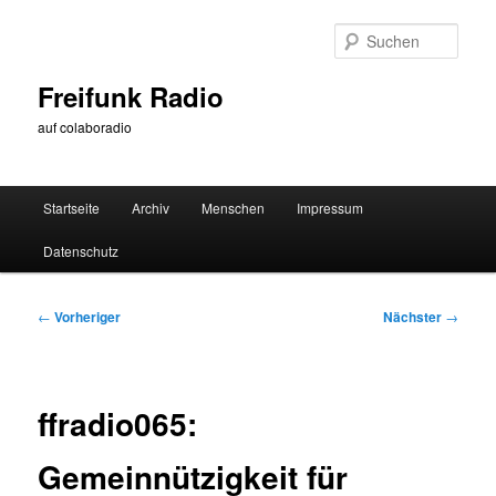
Zum
primären
Such
Inhalt
springen
Freifunk Radio
auf colaboradio
Hauptmenü
Startseite
Archiv
Menschen
Impressum
Datenschutz
Beitragsnavigation
←
Vorheriger
Nächster
→
ffradio065:
Gemeinnützigkeit für