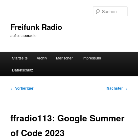
Zum
primären
Such
Inhalt
springen
Freifunk Radio
auf colaboradio
Hauptmenü
Startseite
Archiv
Menschen
Impressum
Datenschutz
Beitragsnavigation
←
Vorheriger
Nächster
→
ffradio113: Google Summer
of Code 2023