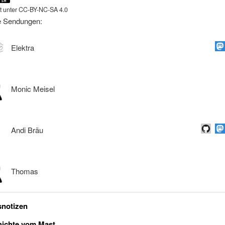
ht unter CC-BY-NC-SA 4.0
e Sendungen:
Elektra
Monic Meisel
Andi Bräu
Thomas
notizen
hichte vom Mast