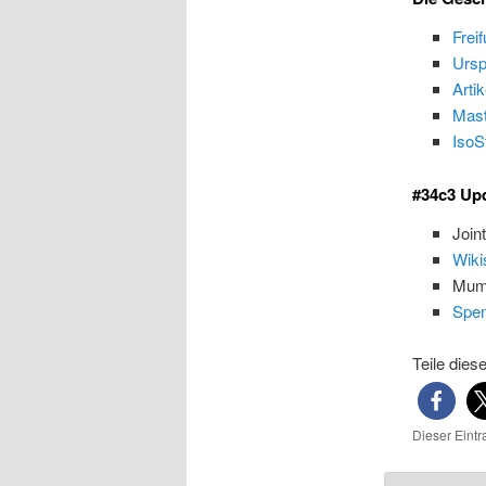
Frei
Ursp
Arti
Mas
IsoS
#34c3 Up
Join
Wiki
Mumb
Spe
Teile dies
Dieser Eint