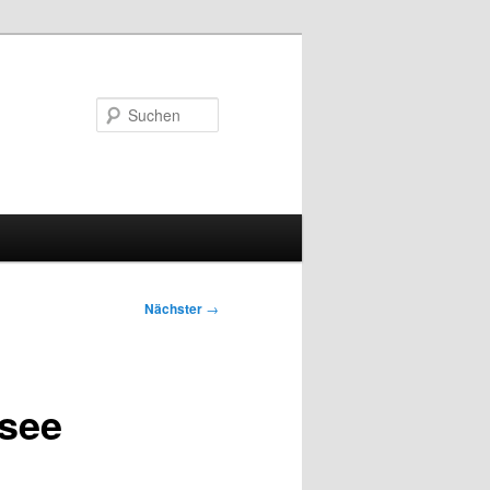
Suchen
Nächster
→
esee