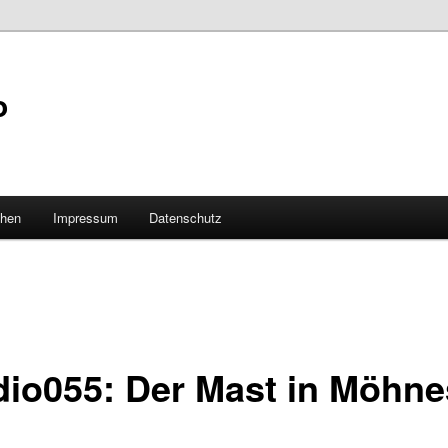
o
hen
Impressum
Datenschutz
adio055: Der Mast in Möhn