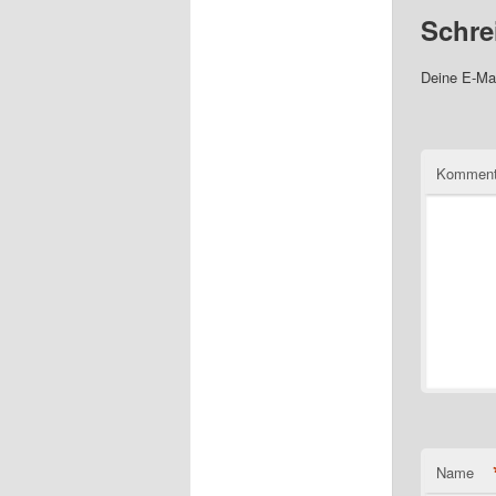
Schre
Deine E-Mai
Komment
Name