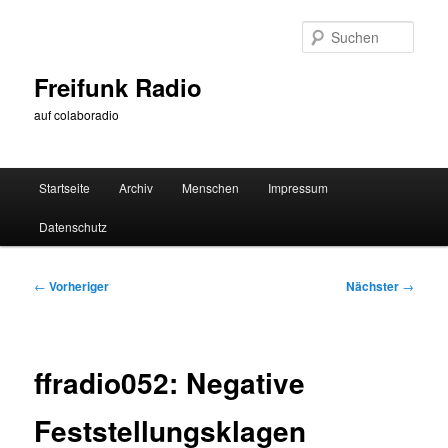
Zum
primären
Such
Inhalt
springen
Freifunk Radio
auf colaboradio
Hauptmenü
Startseite
Archiv
Menschen
Impressum
Datenschutz
Beitragsnavigation
←
Vorheriger
Nächster
→
ffradio052: Negative
Feststellungsklagen