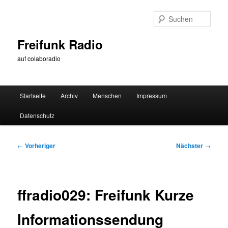
Zum
primären
Such
Inhalt
springen
Freifunk Radio
auf colaboradio
Hauptmenü
Startseite
Archiv
Menschen
Impressum
Datenschutz
Beitragsnavigation
←
Vorheriger
Nächster
→
ffradio029: Freifunk Kurze
Informationssendung