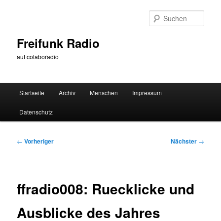
Zum
primären
Such
Inhalt
springen
Freifunk Radio
auf colaboradio
Hauptmenü
Startseite
Archiv
Menschen
Impressum
Datenschutz
Beitragsnavigation
←
Vorheriger
Nächster
→
ffradio008: Ruecklicke und
Ausblicke des Jahres