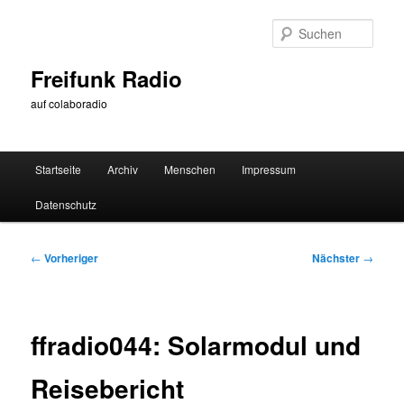
Zum
primären
Such
Inhalt
springen
Freifunk Radio
auf colaboradio
Hauptmenü
Startseite
Archiv
Menschen
Impressum
Datenschutz
Beitragsnavigation
←
Vorheriger
Nächster
→
ffradio044: Solarmodul und
Reisebericht