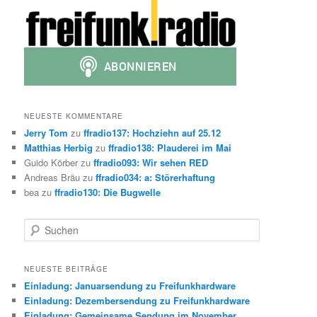
NEUESTE KOMMENTARE
Jerry Tom
zu
ffradio137: Hochziehn auf 25.12
Matthias Herbig
zu
ffradio138: Plauderei im Mai
Guido Körber
zu
ffradio093: Wir sehen RED
Andreas Bräu
zu
ffradio034: a: Störerhaftung
bea
zu
ffradio130: Die Bugwelle
S
u
c
h
NEUESTE BEITRÄGE
e
Einladung: Januarsendung zu Freifunkhardware
n
Einladung: Dezembersendung zu Freifunkhardware
Einladung: Gemeinsame Sendung im November