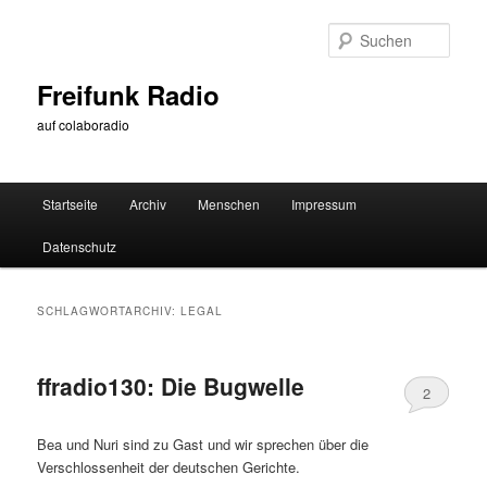
Zum
Zum
primären
sekundären
Such
Inhalt
Inhalt
springen
springen
Freifunk Radio
auf colaboradio
Hauptmenü
Startseite
Archiv
Menschen
Impressum
Datenschutz
SCHLAGWORTARCHIV:
LEGAL
ffradio130: Die Bugwelle
2
Bea und Nuri sind zu Gast und wir sprechen über die
Verschlossenheit der deutschen Gerichte.