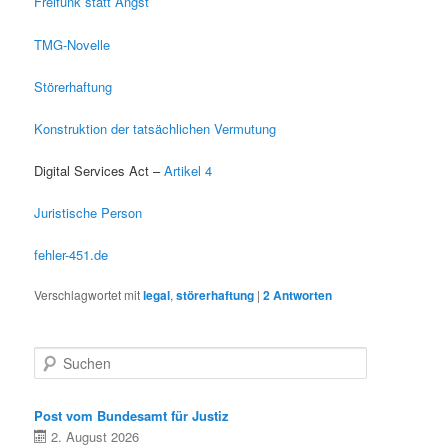
Freifunk statt Angst
TMG-Novelle
Störerhaftung
Konstruktion der tatsächlichen Vermutung
Digital Services Act –
Artikel 4
Juristische Person
fehler-451.de
Verschlagwortet mit
legal
,
störerhaftung
|
2
Antworten
S
u
c
h
Post vom Bundesamt für Justiz
e
2. August 2026