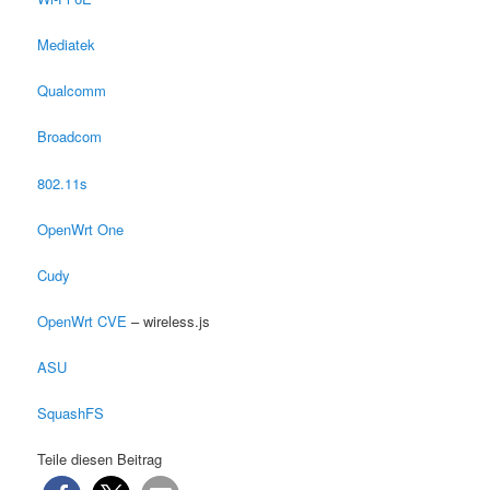
Mediatek
Qualcomm
Broadcom
802.11s
OpenWrt One
Cudy
OpenWrt CVE
– wireless.js
ASU
SquashFS
Teile diesen Beitrag