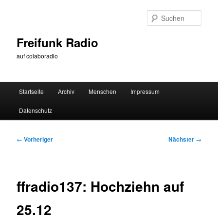
Zum
primären
Such
Inhalt
springen
Freifunk Radio
auf colaboradio
Hauptmenü
Startseite
Archiv
Menschen
Impressum
Datenschutz
Beitragsnavigation
←
Vorheriger
Nächster
→
ffradio137: Hochziehn auf
25.12