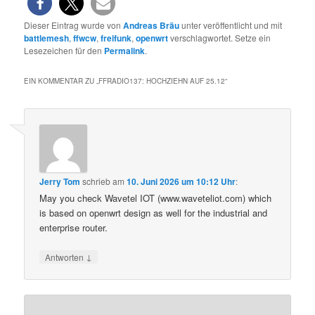
Dieser Eintrag wurde von
Andreas Bräu
unter veröffentlicht und mit
battlemesh
,
ffwcw
,
freifunk
,
openwrt
verschlagwortet. Setze ein
Lesezeichen für den
Permalink
.
EIN KOMMENTAR ZU „
FFRADIO137: HOCHZIEHN AUF 25.12
“
Jerry Tom
schrieb
am
10. Juni 2026 um 10:12 Uhr
:
May you check Wavetel IOT (www.waveteliot.com) which
is based on openwrt design as well for the industrial and
enterprise router.
↓
Antworten