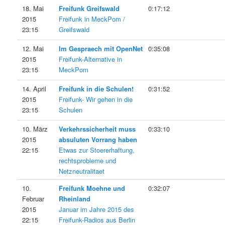
18. Mai
Freifunk Greifswald
0:17:12
2015
Freifunk in MeckPom /
23:15
Greifswald
12. Mai
Im Gespraech mit OpenNet
0:35:08
2015
Freifunk-Alternative in
23:15
MeckPom
14. April
Freifunk in die Schulen!
0:31:52
2015
Freifunk- Wir gehen in die
23:15
Schulen
10. März
Verkehrssicherheit muss
0:33:10
2015
absuluten Vorrang haben
22:15
Etwas zur Stoererhaftung,
rechtsprobleme und
Netzneutralitaet
10.
Freifunk Moehne und
0:32:07
Februar
Rheinland
2015
Januar im Jahre 2015 des
22:15
Freifunk-Radios aus Berlin