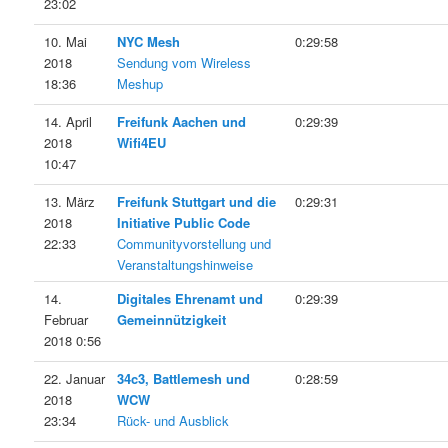
23:02
10. Mai
NYC Mesh
0:29:58
2018
Sendung vom Wireless
18:36
Meshup
14. April
Freifunk Aachen und
0:29:39
2018
Wifi4EU
10:47
13. März
Freifunk Stuttgart und die
0:29:31
2018
Initiative Public Code
22:33
Communityvorstellung und
Veranstaltungshinweise
14.
Digitales Ehrenamt und
0:29:39
Februar
Gemeinnützigkeit
2018 0:56
22. Januar
34c3, Battlemesh und
0:28:59
2018
WCW
23:34
Rück- und Ausblick