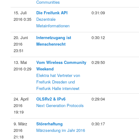
Communities
15. Juli
Die Freifunk API
0:31:09
2016 0:35
Dezentrale
Metainformationen
20. Juni
Internetzugang ist
0:30:12
2016
Menschenrecht
23:51
13. Mai
Vom Wireless Community
0:29:50
2016 0:29
Weekend
Elektra hat Vertreter von
Freifunk Dresden und
Freifunk Halle interviewt
24. April
OLSRv2 & IPv6
0:29:04
2016
Next Generation Protocols
19:19
9. März
Störerhaftung
0:30:17
2016
Märzsendung im Jahr 2016
21:18