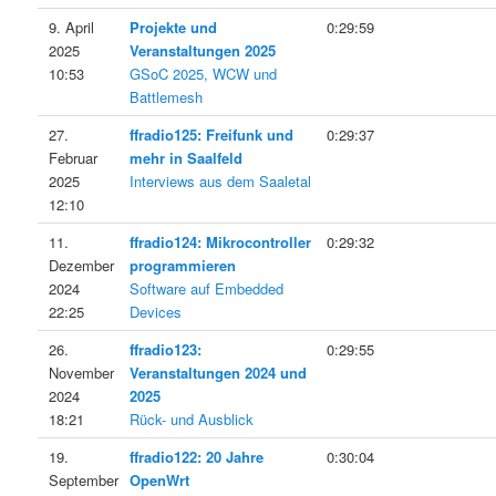
9. April
Projekte und
0:29:59
2025
Veranstaltungen 2025
10:53
GSoC 2025, WCW und
Battlemesh
27.
ffradio125: Freifunk und
0:29:37
Februar
mehr in Saalfeld
2025
Interviews aus dem Saaletal
12:10
11.
ffradio124: Mikrocontroller
0:29:32
Dezember
programmieren
2024
Software auf Embedded
22:25
Devices
26.
ffradio123:
0:29:55
November
Veranstaltungen 2024 und
2024
2025
18:21
Rück- und Ausblick
19.
ffradio122: 20 Jahre
0:30:04
September
OpenWrt