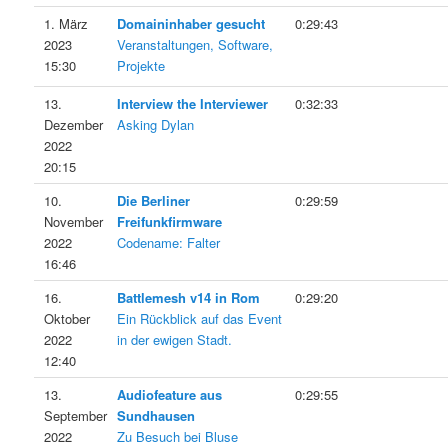
1. März
Domaininhaber gesucht
0:29:43
2023
Veranstaltungen, Software,
15:30
Projekte
13.
Interview the Interviewer
0:32:33
Dezember
Asking Dylan
2022
20:15
10.
Die Berliner
0:29:59
November
Freifunkfirmware
2022
Codename: Falter
16:46
16.
Battlemesh v14 in Rom
0:29:20
Oktober
Ein Rückblick auf das Event
2022
in der ewigen Stadt.
12:40
13.
Audiofeature aus
0:29:55
September
Sundhausen
2022
Zu Besuch bei Bluse