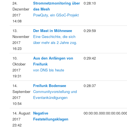
24.
Stromnetzmonitoring über
0:28:10
Dezember
das Mesh
2017
PowQuty, ein GSoC-Projekt
14:08
13.
Der Mast in Möhnesee
0:29:59
November
Eine Geschichte, die sich
2017
über mehr als 2 Jahre zog.
16:23
10.
Aus den Anfängen von
0:29:42
Oktober
Freifunk
2017
von DNS bis heute
19:31
14.
Freifunk Bodensee
0:28:37
September
Communityvorstellung und
2017
Eventankündigungen
10:54
14. August
Negative
00:00:00.000:00:00:00.00
2017
Feststellungsklagen
23:42