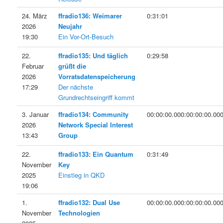
24. März
ffradio136: Weimarer
0:31:01
2026
Neujahr
19:30
Ein Vor-Ort-Besuch
22.
ffradio135: Und täglich
0:29:58
Februar
grüßt die
2026
Vorratsdatenspeicherung
17:29
Der nächste
Grundrechtseingriff kommt
3. Januar
ffradio134: Community
00:00:00.000:00:00:00.00
2026
Network Special Interest
13:43
Group
22.
ffradio133: Ein Quantum
0:31:49
November
Key
2025
Einstieg in QKD
19:06
1.
ffradio132: Dual Use
00:00:00.000:00:00:00.00
November
Technologien