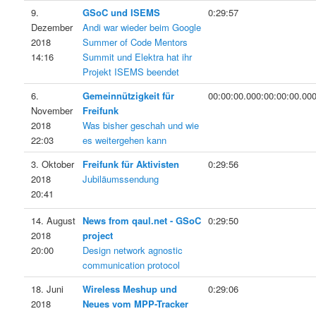
9.
GSoC und ISEMS
0:29:57
Dezember
Andi war wieder beim Google
2018
Summer of Code Mentors
14:16
Summit und Elektra hat ihr
Projekt ISEMS beendet
6.
Gemeinnützigkeit für
00:00:00.000:00:00:00.00
November
Freifunk
2018
Was bisher geschah und wie
22:03
es weitergehen kann
3. Oktober
Freifunk für Aktivisten
0:29:56
2018
Jubiläumssendung
20:41
14. August
News from qaul.net - GSoC
0:29:50
2018
project
20:00
Design network agnostic
communication protocol
18. Juni
Wireless Meshup und
0:29:06
2018
Neues vom MPP-Tracker