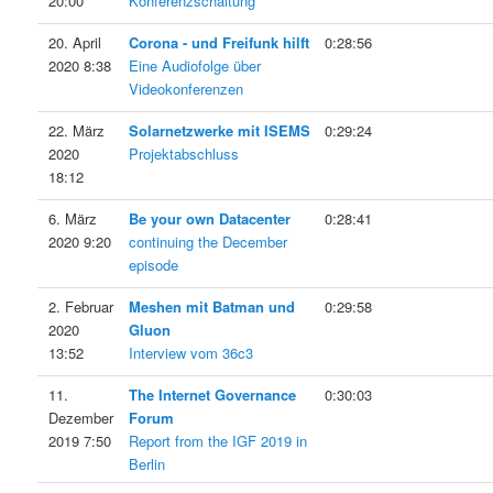
20:00
Konferenzschaltung
20. April
Corona - und Freifunk hilft
0:28:56
2020 8:38
Eine Audiofolge über
Videokonferenzen
22. März
Solarnetzwerke mit ISEMS
0:29:24
2020
Projektabschluss
18:12
6. März
Be your own Datacenter
0:28:41
2020 9:20
continuing the December
episode
2. Februar
Meshen mit Batman und
0:29:58
2020
Gluon
13:52
Interview vom 36c3
11.
The Internet Governance
0:30:03
Dezember
Forum
2019 7:50
Report from the IGF 2019 in
Berlin