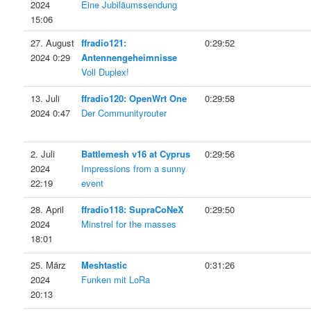
2024
Eine Jubiläumssendung
15:06
27. August
ffradio121:
0:29:52
2024 0:29
Antennengeheimnisse
Voll Duplex!
13. Juli
ffradio120: OpenWrt One
0:29:58
2024 0:47
Der Communityrouter
2. Juli
Battlemesh v16 at Cyprus
0:29:56
2024
Impressions from a sunny
22:19
event
28. April
ffradio118: SupraCoNeX
0:29:50
2024
Minstrel for the masses
18:01
25. März
Meshtastic
0:31:26
2024
Funken mit LoRa
20:13