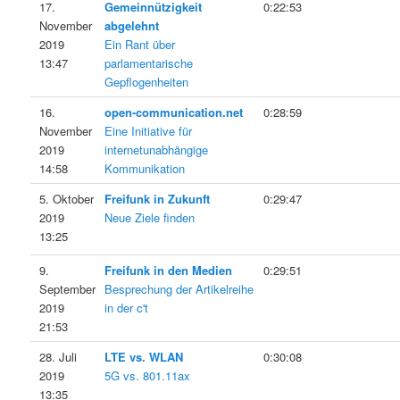
17.
Gemeinnützigkeit
0:22:53
November
abgelehnt
2019
Ein Rant über
13:47
parlamentarische
Gepflogenheiten
16.
open-communication.net
0:28:59
November
Eine Initiative für
2019
internetunabhängige
14:58
Kommunikation
5. Oktober
Freifunk in Zukunft
0:29:47
2019
Neue Ziele finden
13:25
9.
Freifunk in den Medien
0:29:51
September
Besprechung der Artikelreihe
2019
in der c't
21:53
28. Juli
LTE vs. WLAN
0:30:08
2019
5G vs. 801.11ax
13:35