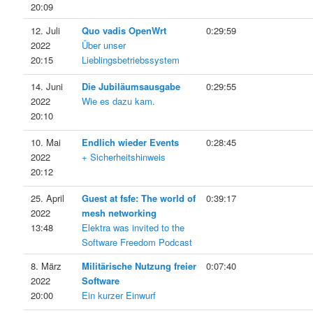
20:09
12. Juli
Quo vadis OpenWrt
0:29:59
2022
Über unser
20:15
Lieblingsbetriebssystem
14. Juni
Die Jubiläumsausgabe
0:29:55
2022
Wie es dazu kam.
20:10
10. Mai
Endlich wieder Events
0:28:45
2022
+ Sicherheitshinweis
20:12
25. April
Guest at fsfe: The world of
0:39:17
2022
mesh networking
13:48
Elektra was invited to the
Software Freedom Podcast
8. März
Militärische Nutzung freier
0:07:40
2022
Software
20:00
Ein kurzer Einwurf