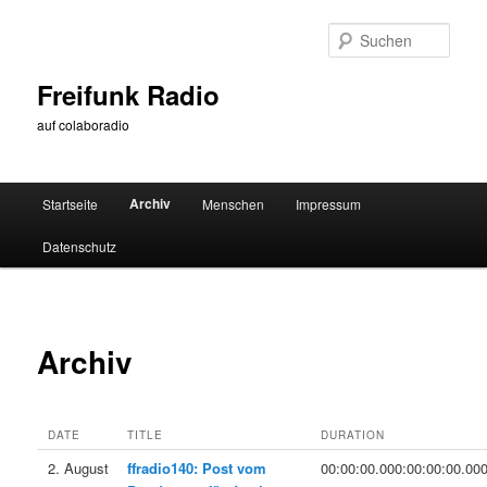
Zum
primären
Such
Inhalt
springen
Freifunk Radio
auf colaboradio
Hauptmenü
Archiv
Startseite
Menschen
Impressum
Datenschutz
Archiv
DATE
TITLE
DURATION
2. August
ffradio140: Post vom
00:00:00.000:00:00:00.00