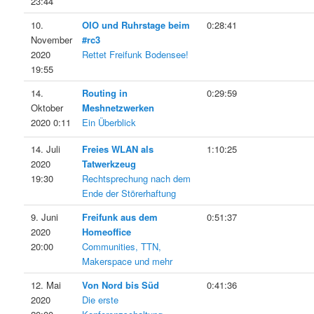
23:44
10.
OIO und Ruhrstage beim
0:28:41
November
#rc3
2020
Rettet Freifunk Bodensee!
19:55
14.
Routing in
0:29:59
Oktober
Meshnetzwerken
2020 0:11
Ein Überblick
14. Juli
Freies WLAN als
1:10:25
2020
Tatwerkzeug
19:30
Rechtsprechung nach dem
Ende der Störerhaftung
9. Juni
Freifunk aus dem
0:51:37
2020
Homeoffice
20:00
Communities, TTN,
Makerspace und mehr
12. Mai
Von Nord bis Süd
0:41:36
2020
Die erste