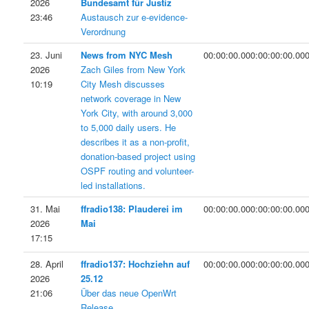
2026
Bundesamt für Justiz
23:46
Austausch zur e-evidence-
Verordnung
23. Juni
News from NYC Mesh
00:00:00.000:00:00:00.00
2026
Zach Giles from New York
10:19
City Mesh discusses
network coverage in New
York City, with around 3,000
to 5,000 daily users. He
describes it as a non-profit,
donation-based project using
OSPF routing and volunteer-
led installations.
31. Mai
ffradio138: Plauderei im
00:00:00.000:00:00:00.00
2026
Mai
17:15
28. April
ffradio137: Hochziehn auf
00:00:00.000:00:00:00.00
2026
25.12
21:06
Über das neue OpenWrt
Release