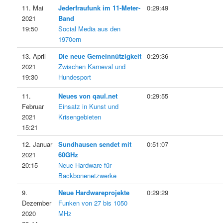
11. Mai
Jederfraufunk im 11-Meter-
0:29:49
2021
Band
19:50
Social Media aus den
1970ern
13. April
Die neue Gemeinnützigkeit
0:29:36
2021
Zwischen Karneval und
19:30
Hundesport
11.
Neues von qaul.net
0:29:55
Februar
Einsatz in Kunst und
2021
Krisengebieten
15:21
12. Januar
Sundhausen sendet mit
0:51:07
2021
60GHz
20:15
Neue Hardware für
Backbonenetzwerke
9.
Neue Hardwareprojekte
0:29:29
Dezember
Funken von 27 bis 1050
2020
MHz