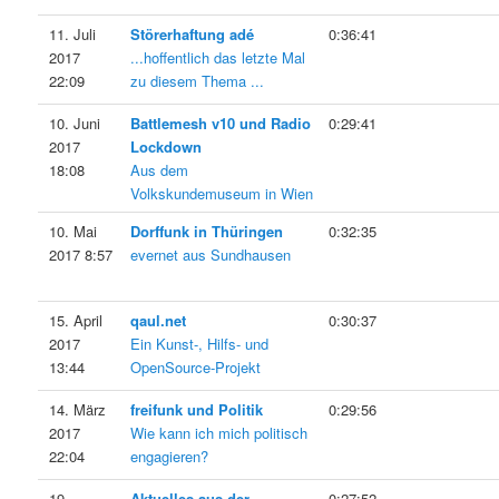
11. Juli
Störerhaftung adé
0:36:41
2017
...hoffentlich das letzte Mal
22:09
zu diesem Thema ...
10. Juni
Battlemesh v10 und Radio
0:29:41
2017
Lockdown
18:08
Aus dem
Volkskundemuseum in Wien
10. Mai
Dorffunk in Thüringen
0:32:35
2017 8:57
evernet aus Sundhausen
15. April
qaul.net
0:30:37
2017
Ein Kunst-, Hilfs- und
13:44
OpenSource-Projekt
14. März
freifunk und Politik
0:29:56
2017
Wie kann ich mich politisch
22:04
engagieren?
19.
Aktuelles aus der
0:27:52