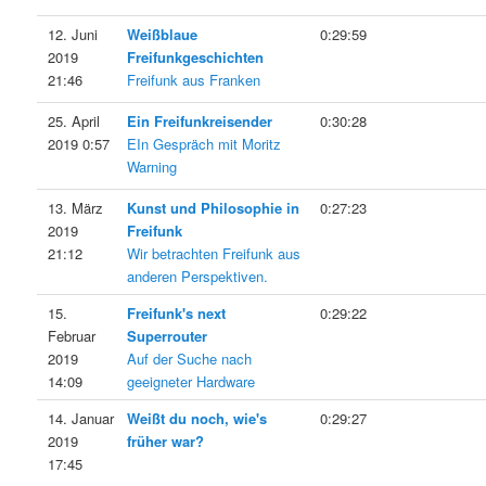
12. Juni
Weißblaue
0:29:59
2019
Freifunkgeschichten
21:46
Freifunk aus Franken
25. April
Ein Freifunkreisender
0:30:28
2019 0:57
EIn Gespräch mit Moritz
Warning
13. März
Kunst und Philosophie in
0:27:23
2019
Freifunk
21:12
Wir betrachten Freifunk aus
anderen Perspektiven.
15.
Freifunk's next
0:29:22
Februar
Superrouter
2019
Auf der Suche nach
14:09
geeigneter Hardware
14. Januar
Weißt du noch, wie's
0:29:27
2019
früher war?
17:45