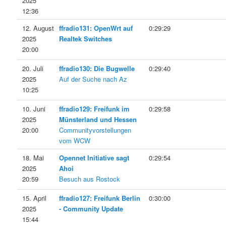
2025
12:36
12. August
ffradio131: OpenWrt auf
0:29:29
2025
Realtek Switches
20:00
20. Juli
ffradio130: Die Bugwelle
0:29:40
2025
Auf der Suche nach Az
10:25
10. Juni
ffradio129: Freifunk im
0:29:58
2025
Münsterland und Hessen
20:00
Communityvorstellungen
vom WCW
18. Mai
Opennet Initiative sagt
0:29:54
2025
Ahoi
20:59
Besuch aus Rostock
15. April
ffradio127: Freifunk Berlin
0:30:00
2025
- Community Update
15:44