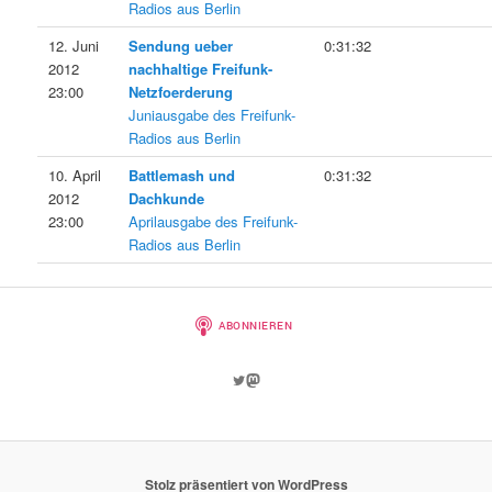
Radios aus Berlin
12. Juni
Sendung ueber
0:31:32
2012
nachhaltige Freifunk-
23:00
Netzfoerderung
Juniausgabe des Freifunk-
Radios aus Berlin
10. April
Battlemash und
0:31:32
2012
Dachkunde
23:00
Aprilausgabe des Freifunk-
Radios aus Berlin
Twitter
Mastodon
Stolz präsentiert von WordPress