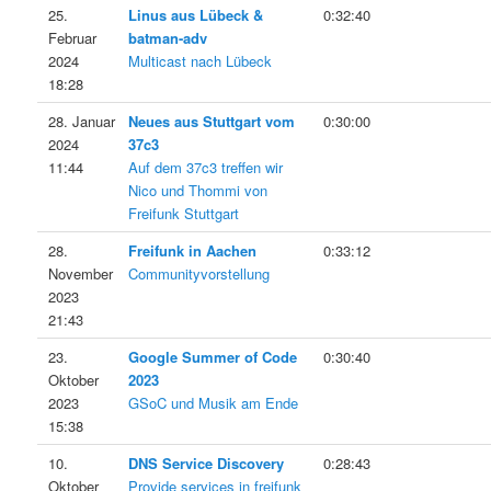
25.
Linus aus Lübeck &
0:32:40
Februar
batman-adv
2024
Multicast nach Lübeck
18:28
28. Januar
Neues aus Stuttgart vom
0:30:00
2024
37c3
11:44
Auf dem 37c3 treffen wir
Nico und Thommi von
Freifunk Stuttgart
28.
Freifunk in Aachen
0:33:12
November
Communityvorstellung
2023
21:43
23.
Google Summer of Code
0:30:40
Oktober
2023
2023
GSoC und Musik am Ende
15:38
10.
DNS Service Discovery
0:28:43
Oktober
Provide services in freifunk