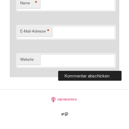
*
Name
*
E-Mail-Adresse
Website
Twitter
Mastodon