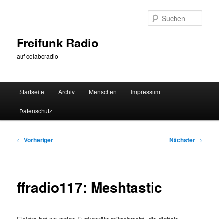
Zum
primären
Such
Inhalt
springen
Freifunk Radio
auf colaboradio
Hauptmenü
Startseite
Archiv
Menschen
Impressum
Datenschutz
Beitragsnavigation
←
Vorheriger
Nächster
→
ffradio117: Meshtastic
Elektra hat neuartige Funkgeräte mitgebracht, die digitale