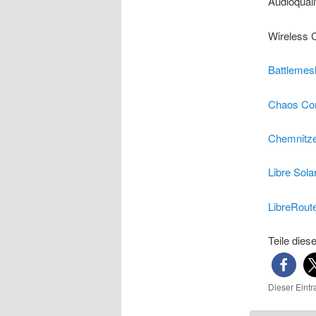
Audioquali
Wireless
Battlemes
Chaos Co
Chemnitze
Libre Sola
LibreRout
Teile dies
Dieser Eint