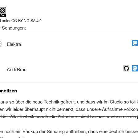
ht unter CC-BY-NC-SA 4.0
e Sendungen:
Elektra
Andi Bräu
notizen
uns so über die neue Technik gefreut, und dass wir im Studio so toll 
en wir leider überhaupt nicht bemerkt, dass unsere Aufnahme vollk
t ist. Alle Technik konnte die Aufnahme nicht besser machen als sie je
n noch ein Backup der Sendung auftreiben, dass eine deutlich besse