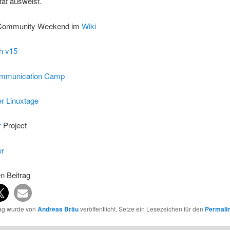
tät ausweist.
 Community Weekend im
Wiki
h v15
mmunication Camp
r Linuxtage
r
Project
er
en Beitrag
rag wurde von
Andreas Bräu
veröffentlicht. Setze ein Lesezeichen für den
Permali