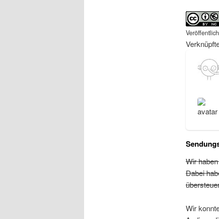
Veröffentlic
Verknüpft
Sendungs
Wir haben 
Dabei hab
übersteuer
Wir konnte