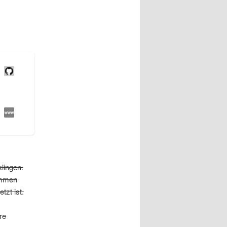
klingen.
ommen
tzt ist.
re