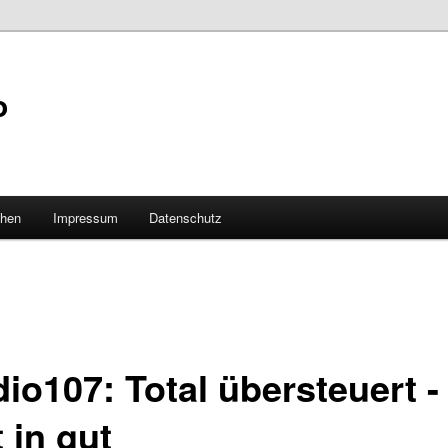
o
hen
Impressum
Datenschutz
dio107: Total übersteuert -
t in gut