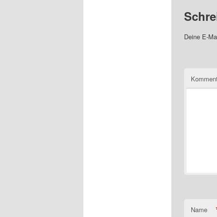
Schre
Deine E-Mai
Komment
Name