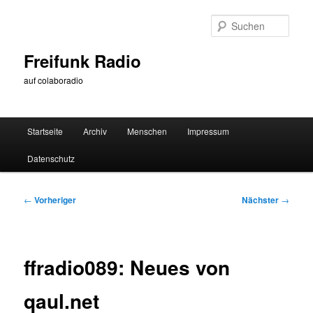
Zum
primären
Such
Inhalt
springen
Freifunk Radio
auf colaboradio
Hauptmenü
Startseite
Archiv
Menschen
Impressum
Datenschutz
Beitragsnavigation
←
Vorheriger
Nächster
→
ffradio089: Neues von
qaul.net