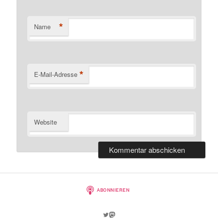
*
Name
*
E-Mail-Adresse
Website
Twitter
Mastodon