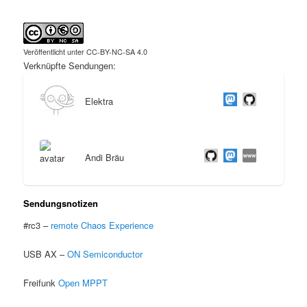
Veröffentlicht unter CC-BY-NC-SA 4.0
Verknüpfte Sendungen:
Elektra
Andi Bräu
Sendungsnotizen
#rc3 –
remote Chaos Experience
USB AX –
ON Semiconductor
Freifunk
Open MPPT