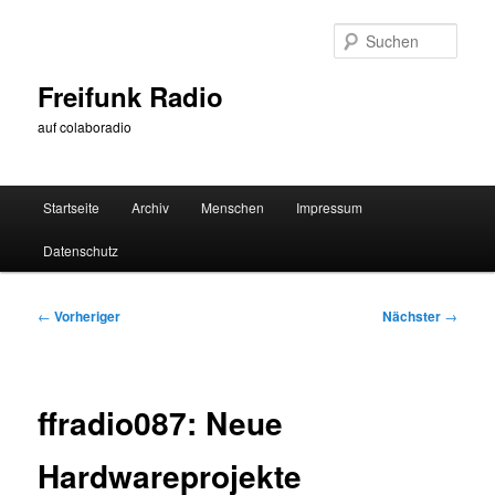
Zum
primären
Such
Inhalt
springen
Freifunk Radio
auf colaboradio
Hauptmenü
Startseite
Archiv
Menschen
Impressum
Datenschutz
Beitragsnavigation
←
Vorheriger
Nächster
→
ffradio087: Neue
Hardwareprojekte