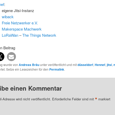
nef
:
eigene Jitsi-Instanz
wiback
Freie Netzwerker e.V.
Makerspace Machwerk
LoRaWan
–
The Things Network
en Beitrag
rag wurde von
Andreas Bräu
unter veröffentlicht und mit
düsseldorf
,
Hennef
,
jitsi
,
tet. Setze ein Lesezeichen für den
Permalink
.
ibe einen Kommentar
*
l-Adresse wird nicht veröffentlicht.
Erforderliche Felder sind mit
markiert