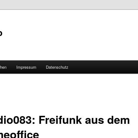
o
hen
Impressum
Datenschutz
adio083: Freifunk aus dem
eoffice