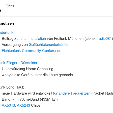
Chris
notizen
derfunk
Beitrag zur
Jitsi-Installation
von Freifunk München (siehe
ffradio081
)
Versorgung von
Geflüchtetenunterkünften
Fichtenfunk Community Conference
funk Flingern Düsseldorf
Unterstützung Home Schooling
wenige alte Geräte unter die Leute gebracht
funk Long Haul:
neue Hardware wird entwickelt für
andere Frequenzen
(Packet Radi
Band, 7m, 70cm-Band (433MHz))
AX5043
,
AX5243
Chips