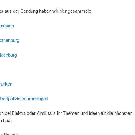
nks aus der Sendung haben wir hier gesammelt:
Ansbach
Rothenburg
Oldenburg
ranken
orfpolizist sturmklingelt
h bei Elektra oder Andi, falls ihr Themen und Ideen für die nächsten
 habt.
en Beitrag