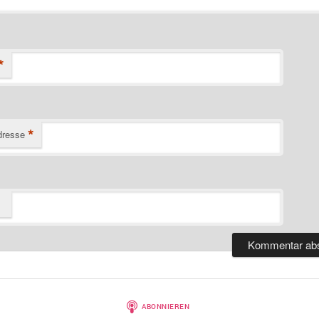
*
*
dresse