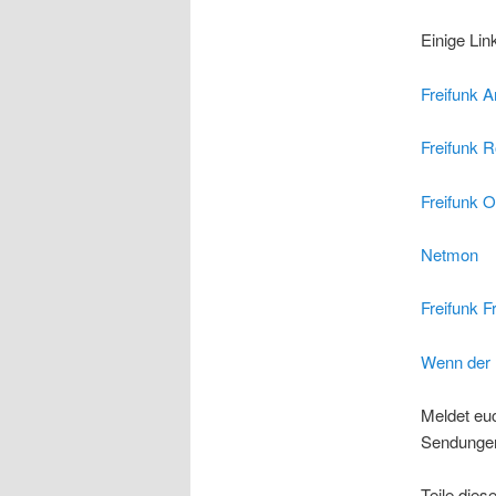
Einige Li
Freifunk 
Freifunk 
Freifunk 
Netmon
Freifunk F
Wenn der D
Meldet euc
Sendungen
Teile dies