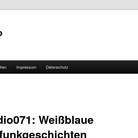
o
hen
Impressum
Datenschutz
adio071: Weißblaue
ifunkgeschichten