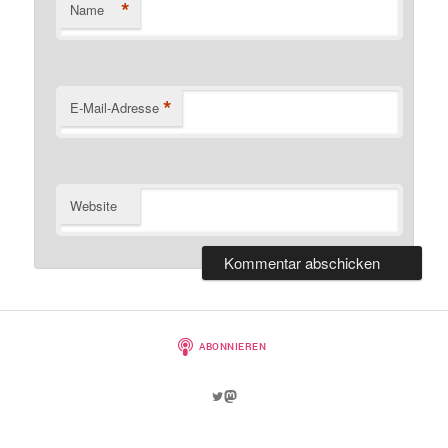
*
Name
*
E-Mail-Adresse
Website
Twitter
Mastodon