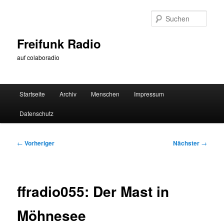
Zum
primären
Such
Inhalt
springen
Freifunk Radio
auf colaboradio
Hauptmenü
Startseite
Archiv
Menschen
Impressum
Datenschutz
Beitragsnavigation
←
Vorheriger
Nächster
→
ffradio055: Der Mast in
Möhnesee