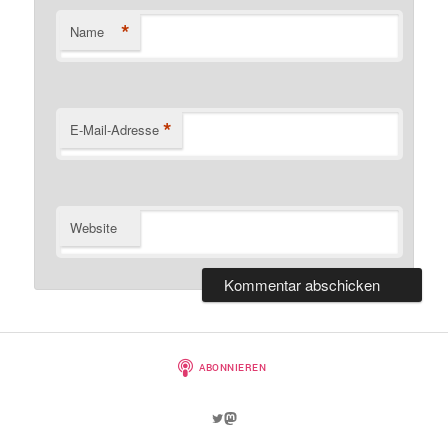
*
Name
*
E-Mail-Adresse
Website
Twitter
Mastodon