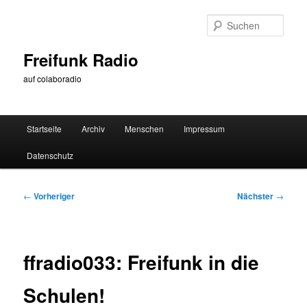
Zum
primären
Such
Inhalt
springen
Freifunk Radio
auf colaboradio
Hauptmenü
Startseite
Archiv
Menschen
Impressum
Datenschutz
Beitragsnavigation
←
Vorheriger
Nächster
→
ffradio033: Freifunk in die
Schulen!