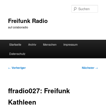
Zum
primären
Such
Inhalt
springen
Freifunk Radio
auf colaboradio
Hauptmenü
Startseite
Archiv
Menschen
Impressum
Datenschutz
Beitragsnavigation
←
Vorheriger
Nächster
→
ffradio027: Freifunk
Kathleen