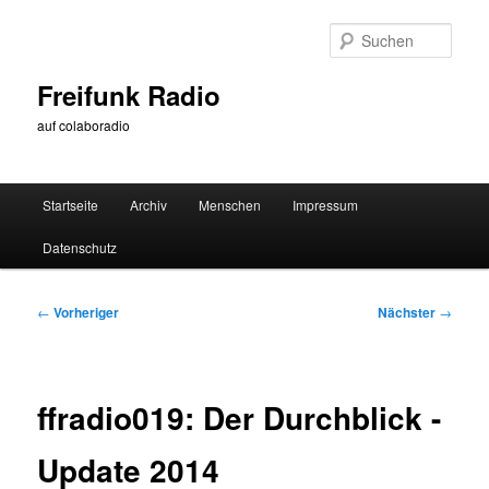
Zum
primären
Such
Inhalt
springen
Freifunk Radio
auf colaboradio
Hauptmenü
Startseite
Archiv
Menschen
Impressum
Datenschutz
Beitragsnavigation
←
Vorheriger
Nächster
→
ffradio019: Der Durchblick -
Update 2014